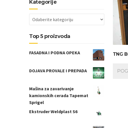
Kategorije
Top 5 proizvoda
FASADNA I PODNA OPEKA
TNG B
DOJAVA PROVALE I PREPADA
POG
Mašina za zavarivanje
kamionskih cerada Tapemat
Sprigel
Ekstruder Weldplast S6