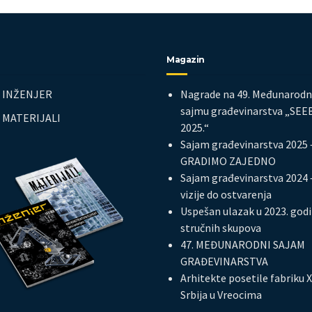
Magazin
s INŽENJER
Nagrade na 49. Međunarod
sajmu građevinarstva „SE
s MATERIJALI
2025.“
Sajam građevinarstva 2025 
GRADIMO ZAJEDNO
Sajam građevinarstva 2024 
vizije do ostvarenja
Uspešan ulazak u 2023. god
stručnih skupova
47. MEĐUNARODNI SAJAM
GRAĐEVINARSTVA
Arhitekte posetile fabriku X
Srbija u Vreocima