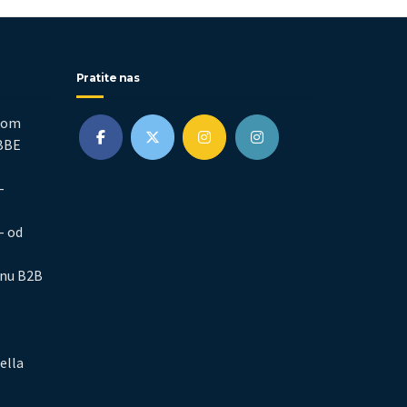
Pratite nas
nom
EBBE
–
– od
inu B2B
ella