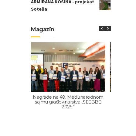
ARMIRANA KOSINA - projekat
Sotelia
Magazin
Nagrade na 49. Međunarodnom
Sajam gr
sajmu građevinarstva „SEEBBE
GRA
2025.“