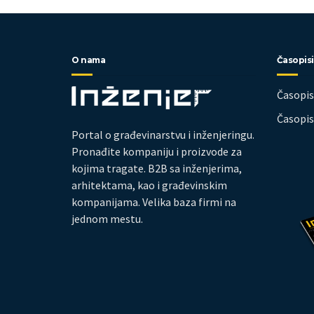
O nama
Časopisi
Časopi
Časopi
Portal o građevinarstvu i inženjeringu.
Pronađite kompaniju i proizvode za
kojima tragate. B2B sa inženjerima,
arhitektama, kao i građevinskim
kompanijama. Velika baza firmi na
jednom mestu.