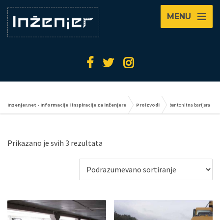
MENU
Inzenjer.net - Informacije i inspiracije za inženjere
Proizvodi
bentonitna barijera
Prikazano je svih 3 rezultata