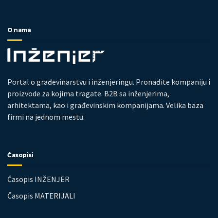
O nama
Portal o građevinarstvu i inženjeringu. Pronađite kompaniju i
proizvode za kojima tragate. B2B sa inženjerima,
arhitektama, kao i građevinskim kompanijama. Velika baza
firmi na jednom mestu.
Časopisi
Časopis INŽENJER
Časopis MATERIJALI