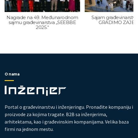
Nagrade na 49. Međunarodnom
Sajam građevinarstva
sajmu građevinarstva „SEEBBE
GRADIMO ZAJE
2025.“
O nama
Portal o građevinarstvu i inženjeringu. Pronađite kompaniju i
proizvode za kojima tragate. B2B sa inženjerima,
arhitektama, kao i građevinskim kompanijama. Velika baza
firmi na jednom mestu.