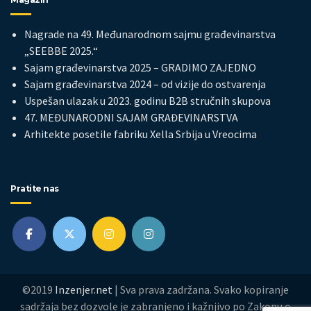
Nagrade na 49. Međunarodnom sajmu građevinarstva
„SEEBBE 2025.“
Sajam građevinarstva 2025 – GRADIMO ZAJEDNO
Sajam građevinarstva 2024 – od vizije do ostvarenja
Uspešan ulazak u 2023. godinu B2B stručnih skupova
47. MEĐUNARODNI SAJAM GRAĐEVINARSTVA
Arhitekte posetile fabriku Xella Srbija u Vreocima
Pratite nas
©2019
Inzenjer.net
| Sva prava zadržana. Svako kopiranje
sadržaja bez dozvole je zabranjeno i kažnjivo po Zakonu o