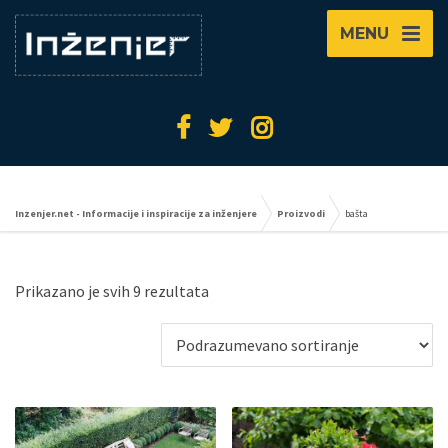
MENU
Inzenjer.net - Informacije i inspiracije za inženjere
Proizvodi
bašta
Prikazano je svih 9 rezultata