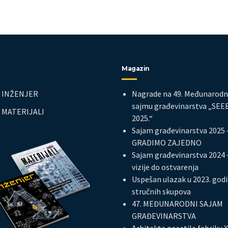
Magazin
s INŽENJER
Nagrade na 49. Međunarod
sajmu građevinarstva „SE
s MATERIJALI
2025.“
Sajam građevinarstva 2025 
GRADIMO ZAJEDNO
Sajam građevinarstva 2024 
vizije do ostvarenja
Uspešan ulazak u 2023. god
stručnih skupova
47. MEĐUNARODNI SAJAM
GRAĐEVINARSTVA