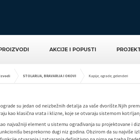
PROIZVODI
AKCIJE I POPUSTI
PROJEKT
izvodi
STOLARIJA, BRAVARIJA I OKOVI
Kapije, ograde, gelenderi
i ograde su jedan od neizbežnih detalja za vaše dvorište.Njih prem
aju kao klasična vrata i klizne, koje se otvaraju sistemom kotrljanja
kao najvažniji element u sistemu ograđivanja su projektovane i di
funkcionišu besprekorno dugi niz godina. Obzirom da su najviše i
funkcije otvaranja i zatvaranja definitivno na njma ne treba štedet