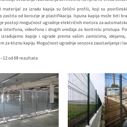
 materijal za izradu kapija su čelični profili, koji su površins
 zastita od korozije je plastifikacija. Ispuna kapija može biti br
je postoji mogućnost ugradnje električnih motora za automatsk
a interfona, videofona i drugih uređaja za kontrolu pristupa. Po
 izrađujemo kapije i ograde prema vašim zamislima, idejama, 
 za kliznu kapiju. Mogućnost ugradnje senzora zaustavljanja i l
1–12 od 68 rezultata