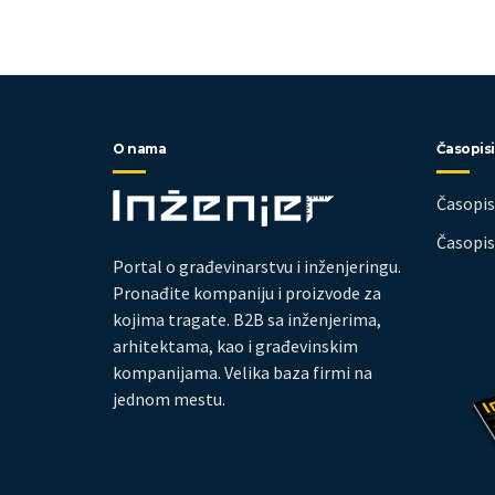
O nama
Časopisi
Časopi
Časopi
Portal o građevinarstvu i inženjeringu.
Pronađite kompaniju i proizvode za
kojima tragate. B2B sa inženjerima,
arhitektama, kao i građevinskim
kompanijama. Velika baza firmi na
jednom mestu.