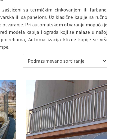
ki zaštićeni sa termičkim cinkovanjem ili farbane.
avarska ili sa panelom. Uz klasične kapije na ručno
o otvaranje. Pri automatskom otvaranju moguća je
red modela kapija i ograda koji se nalaze u našoj
potrebama, Automatizacija klizne kapije se vrši
ampe.