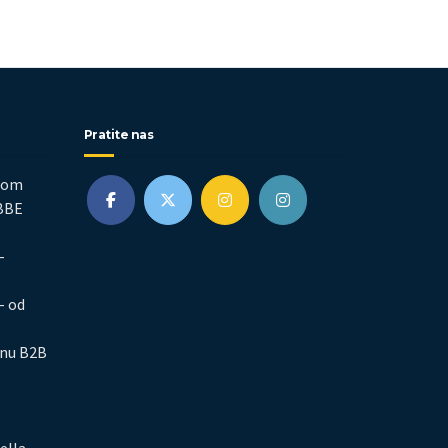
Pratite nas
nom
EBBE
–
– od
inu B2B