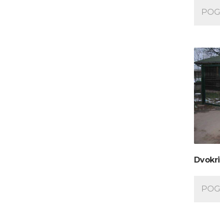
POG
Dvokri
POG