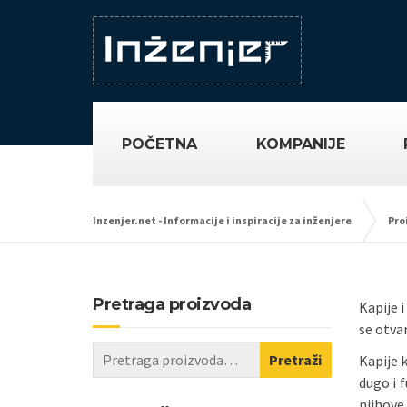
POČETNA
KOMPANIJE
Inzenjer.net - Informacije i inspiracije za inženjere
Pro
Pretraga proizvoda
Kapije 
se otvar
Pretraži
Kapije 
dugo i 
njihove 