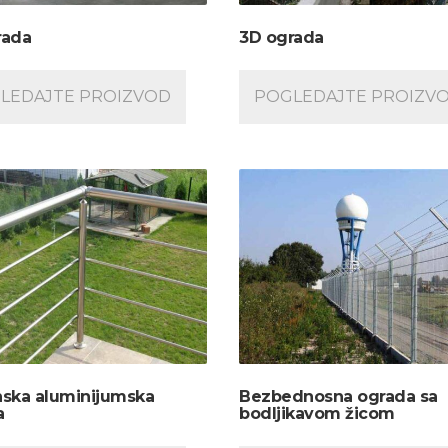
rada
3D ograda
LEDAJTE PROIZVOD
POGLEDAJTE PROIZV
ađevinarstva 2025 –
Sajam građevinarstva 2024 – od
DIMO ZAJEDNO
vizije do ostvarenja
nska aluminijumska
Bezbednosna ograda sa
a
bodljikavom žicom