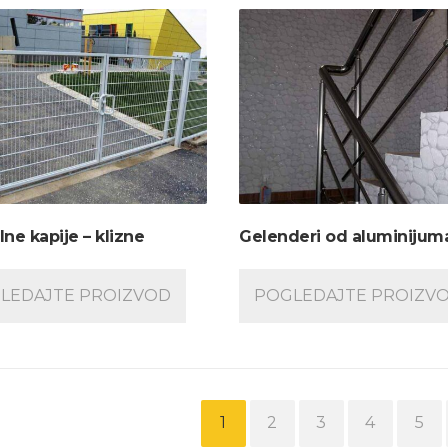
lne kapije – klizne
Gelenderi od aluminijum
LEDAJTE PROIZVOD
POGLEDAJTE PROIZV
1
2
3
4
5