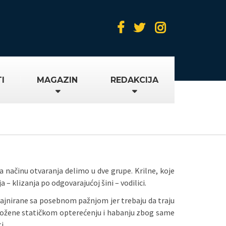
I
MAGAZIN
REDAKCIJA
a načinu otvaranja delimo u dve grupe. Krilne, koje
 – klizanja po odgovarajućoj šini – vodilici.
zajnirane sa posebnom pažnjom jer trebaju da traju
zložene statičkom opterećenju i habanju zbog same
i.