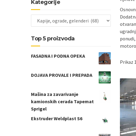
Kategorije
Osnovni
Dodatna
otvaran
ugradnj
Top 5 proizvoda
ponudi,
motorom
FASADNA I PODNA OPEKA
Prikaz 
DOJAVA PROVALE I PREPADA
Mašina za zavarivanje
kamionskih cerada Tapemat
Sprigel
Ekstruder Weldplast S6