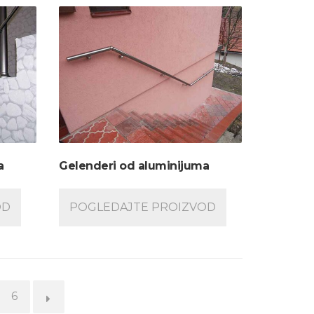
a
Gelenderi od aluminijuma
OD
POGLEDAJTE PROIZVOD
6
→