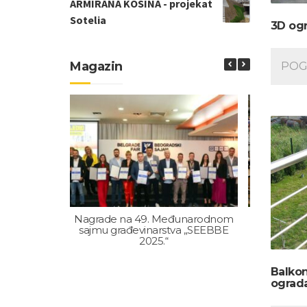
ARMIRANA KOSINA - projekat
Sotelia
3D og
Magazin
POG
Nagrade na 49. Međunarodnom
Sajam gr
sajmu građevinarstva „SEEBBE
GRA
2025.“
Balko
ograd