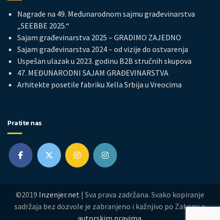
Nagrade na 49. Međunarodnom sajmu građevinarstva
„SEEBBE 2025.“
Sajam građevinarstva 2025 – GRADIMO ZAJEDNO
Sajam građevinarstva 2024 – od vizije do ostvarenja
Uspešan ulazak u 2023. godinu B2B stručnih skupova
47. MEĐUNARODNI SAJAM GRAĐEVINARSTVA
Arhitekte posetile fabriku Xella Srbija u Vreocima
Pratite nas
©2019
Inzenjer.net
| Sva prava zadržana. Svako kopiranje
sadržaja bez dozvole je zabranjeno i kažnjivo po Zakonu o
autorskim pravima.