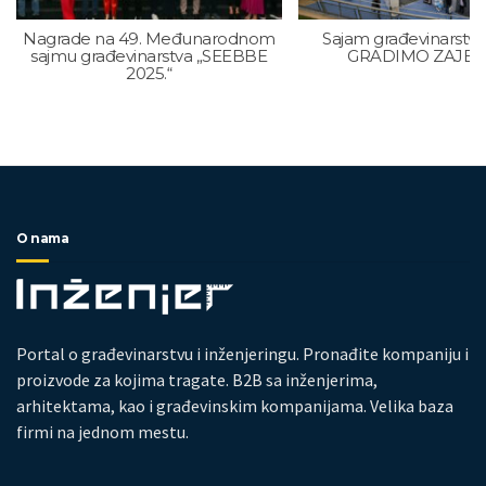
Nagrade na 49. Međunarodnom
Sajam građevinarstva
sajmu građevinarstva „SEEBBE
GRADIMO ZAJE
2025.“
O nama
Portal o građevinarstvu i inženjeringu. Pronađite kompaniju i
proizvode za kojima tragate. B2B sa inženjerima,
arhitektama, kao i građevinskim kompanijama. Velika baza
firmi na jednom mestu.