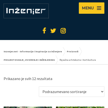
MENU
Inzenjer.net - Informacije i inspiracije za inženjere
Proizvodi
PROJEKTOVANJE, IZVOĐENJE I INŽENJERING
Pejzažna arhitekutra i hortikultura
Prikazano je svih 12 rezultata