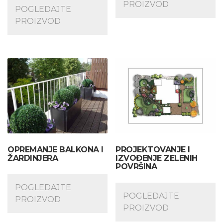
PROIZVOD
POGLEDAJTE
PROIZVOD
OPREMANJE BALKONA I
PROJEKTOVANJE I
ŽARDINJERA
IZVOĐENJE ZELENIH
POVRŠINA
POGLEDAJTE
POGLEDAJTE
PROIZVOD
PROIZVOD