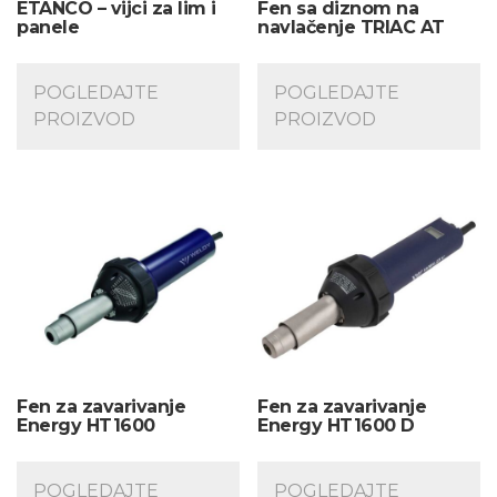
ETANCO – vijci za lim i
Fen sa diznom na
panele
navlačenje TRIAC AT
POGLEDAJTE
POGLEDAJTE
PROIZVOD
PROIZVOD
Fen za zavarivanje
Fen za zavarivanje
Energy HT1600
Energy HT1600 D
POGLEDAJTE
POGLEDAJTE