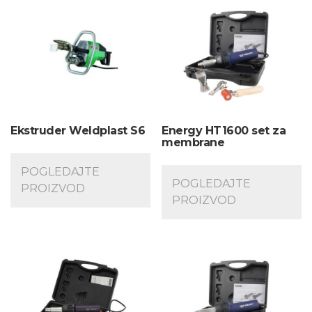
Ekstruder Weldplast S6
Energy HT1600 set za
membrane
POGLEDAJTE
POGLEDAJTE
PROIZVOD
PROIZVOD