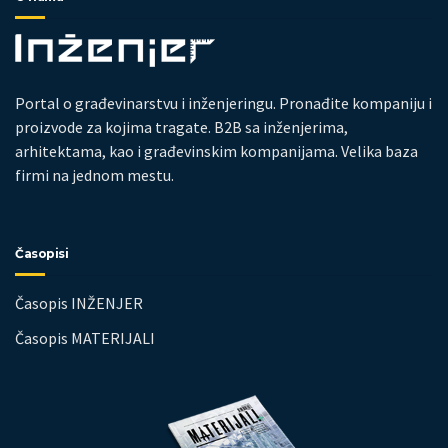
Portal o građevinarstvu i inženjeringu. Pronađite kompaniju i
proizvode za kojima tragate. B2B sa inženjerima,
arhitektama, kao i građevinskim kompanijama. Velika baza
firmi na jednom mestu.
Časopisi
Časopis INŽENJER
Časopis MATERIJALI