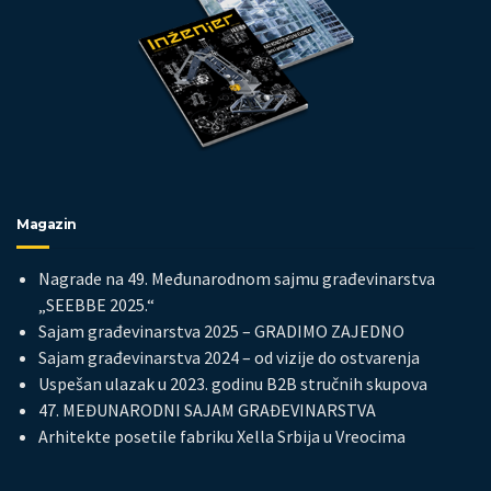
Magazin
Nagrade na 49. Međunarodnom sajmu građevinarstva
„SEEBBE 2025.“
Sajam građevinarstva 2025 – GRADIMO ZAJEDNO
Sajam građevinarstva 2024 – od vizije do ostvarenja
Uspešan ulazak u 2023. godinu B2B stručnih skupova
47. MEĐUNARODNI SAJAM GRAĐEVINARSTVA
Arhitekte posetile fabriku Xella Srbija u Vreocima