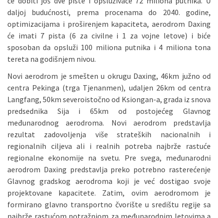
će dobiti još dve piste i opsluživaće 72 miliona putnika. U
daljoj budućnosti, prema procenama do 2040. godine,
optimizacijama i proširenjem kapaciteta, aerodrom Daxing
će imati 7 pista (6 za civilne i 1 za vojne letove) i biće
sposoban da opsluži 100 miliona putnika i 4 miliona tona
tereta na godišnjem nivou.
Novi aerodrom je smešten u okrugu Daxing, 46km južno od
centra Pekinga (trga Tjenanmen), udaljen 26km od centra
Langfang, 50km severoistočno od Ksiongan-a, grada iz snova
predsednika Sija i 65km od postojećeg Glavnog
međunarodnog aerodroma. Novi aerodrom predstavlja
rezultat zadovoljenja više strateških nacionalnih i
regionalnih ciljeva ali i realnih potreba najbrže rastuće
regionalne ekonomije na svetu. Pre svega, međunarodni
aerodrom Daxing predstavlja preko potrebno rasterećenje
Glavnog gradskog aerodroma koji je već dostigao svoje
projektovane kapacitete. Zatim, ovim aerodromom je
formirano glavno transportno čvorište u središtu regije sa
najbrže rastućom potražnjom za međunarodnim letovima a