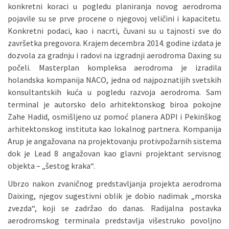
konkretni koraci u pogledu planiranja novog aerodroma
pojavile su se prve procene o njegovoj veličini i kapacitetu.
Konkretni podaci, kao i nacrti, čuvani su u tajnosti sve do
završetka pregovora. Krajem decembra 2014. godine izdata je
dozvola za gradnju i radovi na izgradnji aerodroma Daxing su
počeli. Masterplan kompleksa aerodroma je izradila
holandska kompanija NACO, jedna od najpoznatijih svetskih
konsultantskih kuća u pogledu razvoja aerodroma. Sam
terminal je autorsko delo arhitektonskog biroa pokojne
Zahe Hadid, osmišljeno uz pomoć planera ADPI i Pekinškog
arhitektonskog instituta kao lokalnog partnera. Kompanija
Arup je angažovana na projektovanju protivpožarnih sistema
dok je Lead 8 angažovan kao glavni projektant servisnog
objekta – „šestog kraka“.
Ubrzo nakon zvaničnog predstavljanja projekta aerodroma
Daixing, njegov sugestivni oblik je dobio nadimak „morska
zvezda“, koji se zadržao do danas. Radijalna postavka
aerodromskog terminala predstavlja višestruko povoljno