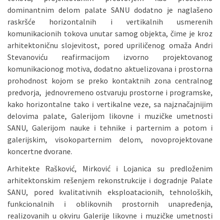
dominantnim delom palate SANU dodatno je naglašeno
raskršće horizontalnih i vertikalnih usmerenih
komunikacionih tokova unutar samog objekta, čime je kroz
arhitektoničnu slojevitost, pored upriličenog omaža Andri
Stevanoviću reafirmacijom izvorno projektovanog
komunikacionog motiva, dodatno aktuelizovana i prostorna
prohodnost kojom se preko kontaktnih zona centralnog
predvorja, jednovremeno ostvaruju prostorne i programske,
kako horizontalne tako i vertikalne veze, sa najznačajnijim
delovima palate, Galerijom likovne i muzičke umetnosti
SANU, Galerijom nauke i tehnike i parternim a potom i
galerijskim, visokoparternim delom, novoprojektovane
koncertne dvorane.
Arhitekte Rašković, Mirković i Lojanica su predloženim
arhitektonskim rešenjem rekonstrukcije i dogradnje Palate
SANU, pored kvalitativnih eksploatacionih, tehnoloških,
funkcionalnih i oblikovnih prostornih unapređenja,
realizovanih u okviru Galerije likovne i muzičke umetnosti