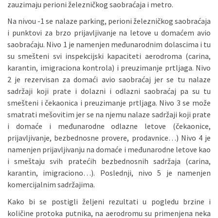
zauzimaju perioni železničkog saobraćaja i metro.
Na nivou -1 se nalaze parking, perioni železničkog saobraćaja
i punktovi za brzo prijavljivanje na letove u domaćem avio
saobraćaju. Nivo 1 je namenjen međunarodnim dolascima i tu
su smešteni svi inspekcijski kapaciteti aerodroma (carina,
karantin, imigraciona kontrola) i preuzimanje prtljaga. Nivo
2 je rezervisan za domaći avio saobraćaj jer se tu nalaze
sadržaji koji prate i dolazni i odlazni saobraćaj pa su tu
smešteni i čekaonica i preuzimanje prtljaga. Nivo 3 se može
smatrati mešovitim jer se na njemu nalaze sadržaji koji prate
i domaće i međunarodne odlazne letove (čekaonice,
prijavljivanje, bezbednosne provere, prodavnice…) Nivo 4 je
namenjen prijavljivanju na domaće i međunarodne letove kao
i smeštaju svih pratećih bezbednosnih sadržaja (carina,
karantin, imigraciono…). Poslednji, nivo 5 je namenjen
komercijalnim sadržajima.
Kako bi se postigli željeni rezultati u pogledu brzine i
količine protoka putnika, na aerodromu su primenjena neka