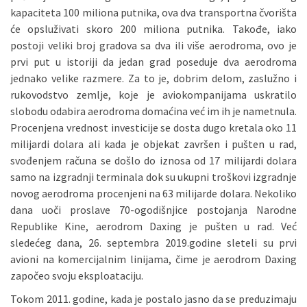
kapaciteta 100 miliona putnika, ova dva transportna čvorišta
će opsluživati skoro 200 miliona putnika. Takođe, iako
postoji veliki broj gradova sa dva ili više aerodroma, ovo je
prvi put u istoriji da jedan grad poseduje dva aerodroma
jednako velike razmere. Za to je, dobrim delom, zaslužno i
rukovodstvo zemlje, koje je aviokompanijama uskratilo
slobodu odabira aerodroma domaćina već im ih je nametnula.
Procenjena vrednost investicije se dosta dugo kretala oko 11
milijardi dolara ali kada je objekat završen i pušten u rad,
svođenjem računa se došlo do iznosa od 17 milijardi dolara
samo na izgradnji terminala dok su ukupni troškovi izgradnje
novog aerodroma procenjeni na 63 milijarde dolara. Nekoliko
dana uoči proslave 70-ogodišnjice postojanja Narodne
Republike Kine, aerodrom Daxing je pušten u rad. Već
sledećeg dana, 26. septembra 2019.godine sleteli su prvi
avioni na komercijalnim linijama, čime je aerodrom Daxing
započeo svoju eksploataciju.
Tokom 2011. godine, kada je postalo jasno da se preduzimaju