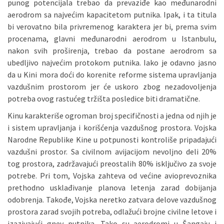
punog potencijala trebao da prevaziđe kao međunarodni
aerodrom sa najvećim kapacitetom putnika. Ipak, i ta titula
bi verovatno bila privremenog karaktera jer bi, prema svim
procenama, glavni međunarodni aerodrom u Istanbulu,
nakon svih proširenja, trebao da postane aerodrom sa
ubedljivo najvećim protokom putnika. Iako je odavno jasno
da u Kini mora doći do korenite reforme sistema upravljanja
vazdušnim prostorom jer će uskoro zbog nezadovoljenja
potreba ovog rastućeg tržišta posledice biti dramatične.
Kinu karakteriše ogroman broj specifičnosti a jedna od njih je
i sistem upravljanja i korišćenja vazdušnog prostora. Vojska
Narodne Republike Kine u potpunosti kontroliše pripadajući
vazdušni prostor. Sa civilnom avijacijom nevoljno deli 20%
tog prostora, zadržavajući preostalih 80% isključivo za svoje
potrebe. Pri tom, Vojska zahteva od većine avioprevoznika
prethodno usklađivanje planova letenja zarad dobijanja
odobrenja. Takođe, Vojska neretko zatvara delove vazdušnog
prostora zarad svojih potreba, odlažući brojne civilne letove i
izazivajući gnev putnika. Tako su aerodromi u Šangaju i