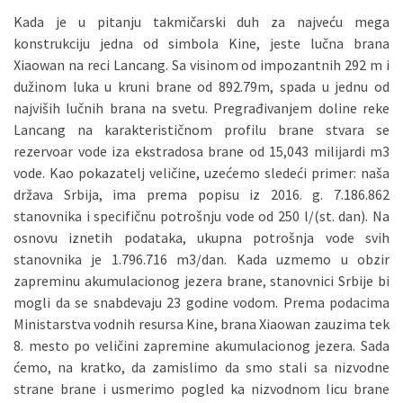
Kada je u pitanju takmičarski duh za najveću mega
konstrukciju jedna od simbola Kine, jeste lučna brana
Xiaowan na reci Lancang. Sa visinom od impozantnih 292 m i
dužinom luka u kruni brane od 892.79m, spada u jednu od
najviših lučnih brana na svetu. Pregrađivanjem doline reke
Lancang na karakterističnom profilu brane stvara se
rezervoar vode iza ekstradosa brane od 15,043 milijardi m3
vode. Kao pokazatelj veličine, uzećemo sledeći primer: naša
država Srbija, ima prema popisu iz 2016. g. 7.186.862
stanovnika i specifičnu potrošnju vode od 250 l/(st. dan). Na
osnovu iznetih podataka, ukupna potrošnja vode svih
stanovnika je 1.796.716 m3/dan. Kada uzmemo u obzir
zapreminu akumulacionog jezera brane, stanovnici Srbije bi
mogli da se snabdevaju 23 godine vodom. Prema podacima
Ministarstva vodnih resursa Kine, brana Xiaowan zauzima tek
8. mesto po veličini zapremine akumulacionog jezera. Sada
ćemo, na kratko, da zamislimo da smo stali sa nizvodne
strane brane i usmerimo pogled ka nizvodnom licu brane