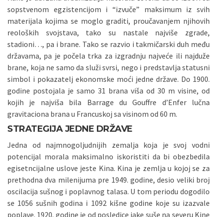
sopstvenom egzistencijom i “izvuče” maksimum iz svih
materijala kojima se moglo graditi, proučavanjem njihovih
reoloških svojstava, tako su nastale najviše zgrade,
stadioni…, pa i brane. Tako se razvio i takmičarski duh među
državama, pa je počela trka za izgradnju najveće ili najduže
brane, koja ne samo da služi svrsi, nego i predstavlja statusni
simbol i pokazatelj ekonomske moći jedne države. Do 1900.
godine postojala je samo 31 brana viša od 30 m visine, od
kojih je najviša bila Barrage du Gouffre d’Enfer lučna
gravitaciona brana u Francuskoj sa visinom od 60 m.
STRATEGIJA JEDNE DRŽAVE
Jedna od najmnogoljudnijih zemalja koja je svoj vodni
potencijal morala maksimalno iskoristiti da bi obezbedila
egisetncijalne uslove jeste Kina. Kina je zemlja u kojoj se za
prethodna dva milenijuma pre 1949. godine, desio veliki broj
oscilacija sušnog i poplavnog talasa. U tom periodu dogodilo
se 1056 sušnih godina i 1092 kišne godine koje su izazvale
poplave. 1920. godine je od posledice jake suše na severu Kine