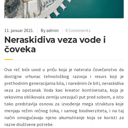
11. januar 2021.
By
admin
0 Comments
Neraskidiva veza vode i
čoveka
Ova reč biće uvod u priču koja je naterala čovečanstvo da
dostigne vrhunac tehnološkog razvoja i resurs koji je
prethodnim generacijama bila, i narednim će biti, neraskidiva
veza za opstanak. Voda kao kreator kontinenata, koja je
vekovima oblikovala zemlju urezujući put pred sobom, a isto
tako predstavlja osnovu za izvođenje mega struktura koje
menjaju režim rečnog toka, i samog biodiverziteta, i na taj
način omogućavaju njeno akumuliranje koja se koristi za
razne društvene potrebe.