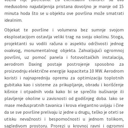
međusobno najudaljenija pristana dovoljno je manje od 15
minuta hoda što se u objektu ove površina može smatrati
idealnim.
Objekat te površine i volumena bez sumnje svojom
eksploatacijom ostavlja veliki trag na svoju okolinu. Stoga,
projektanti su vodili računa o aspektu održivosti jednog
ovakvog, monumentalnog objekta. Zahvaljujući ogromnoj
površini, uz pomoć panela i fotovoltaičkih instalacija,
aerodrom Daxing postaje postrojenje sposobno za
proizvodnju električne energije kapaciteta 10 MW. Aerodrom
koristi i najnapredniju opremu za optimizaciju toplotnih
gubitaka kao i sisteme za prikupljanje, obradu i korišćenje
kišnice i otpadnih voda kako bi se sprečilo isušivanje ili
plavljenje okoline u zavisnosti od godišnjeg doba. Iako se
mase međuspratnih tavanica i krova elegantno uvijaju i čine
da se sve površine prelivaju iz jedne u drugu, teško je oteti se
utisku nevažnosti i bespomoćnosti u jednom tolikom,
sagledivom prostoru. Prorezi u krovnoj ravni i ogromni