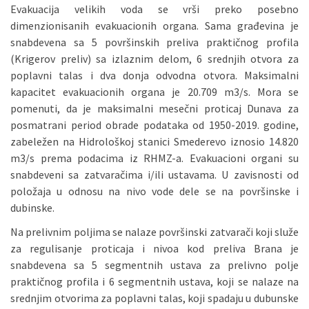
Evakuacija velikih voda se vrši preko posebno
dimenzionisanih evakuacionih organa. Sama građevina je
snabdevena sa 5 površinskih preliva praktičnog profila
(Krigerov preliv) sa izlaznim delom, 6 srednjih otvora za
poplavni talas i dva donja odvodna otvora. Maksimalni
kapacitet evakuacionih organa je 20.709 m3/s. Mora se
pomenuti, da je maksimalni mesečni proticaj Dunava za
posmatrani period obrade podataka od 1950-2019. godine,
zabeležen na Hidrološkoj stanici Smederevo iznosio 14.820
m3/s prema podacima iz RHMZ-a. Evakuacioni organi su
snabdeveni sa zatvaračima i/ili ustavama. U zavisnosti od
položaja u odnosu na nivo vode dele se na površinske i
dubinske.
Na prelivnim poljima se nalaze površinski zatvarači koji služe
za regulisanje proticaja i nivoa kod preliva Brana je
snabdevena sa 5 segmentnih ustava za prelivno polje
praktičnog profila i 6 segmentnih ustava, koji se nalaze na
srednjim otvorima za poplavni talas, koji spadaju u dubunske