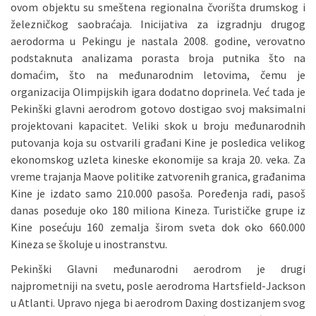
ovom objektu su smeštena regionalna čvorišta drumskog i
železničkog saobraćaja. Inicijativa za izgradnju drugog
aerodorma u Pekingu je nastala 2008. godine, verovatno
podstaknuta analizama porasta broja putnika što na
domaćim, što na međunarodnim letovima, čemu je
organizacija Olimpijskih igara dodatno doprinela. Već tada je
Pekinški glavni aerodrom gotovo dostigao svoj maksimalni
projektovani kapacitet. Veliki skok u broju međunarodnih
putovanja koja su ostvarili građani Kine je posledica velikog
ekonomskog uzleta kineske ekonomije sa kraja 20. veka. Za
vreme trajanja Maove politike zatvorenih granica, građanima
Kine je izdato samo 210.000 pasoša. Poređenja radi, pasoš
danas poseduje oko 180 miliona Kineza. Turističke grupe iz
Kine posećuju 160 zemalja širom sveta dok oko 660.000
Kineza se školuje u inostranstvu.
Pekinški Glavni međunarodni aerodrom je drugi
najprometniji na svetu, posle aerodroma Hartsfield-Jackson
u Atlanti. Upravo njega bi aerodrom Daxing dostizanjem svog