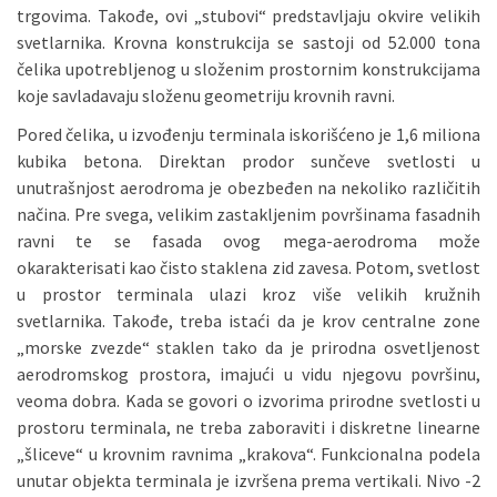
trgovima. Takođe, ovi „stubovi“ predstavljaju okvire velikih
svetlarnika. Krovna konstrukcija se sastoji od 52.000 tona
čelika upotrebljenog u složenim prostornim konstrukcijama
koje savladavaju složenu geometriju krovnih ravni.
Pored čelika, u izvođenju terminala iskorišćeno je 1,6 miliona
kubika betona. Direktan prodor sunčeve svetlosti u
unutrašnjost aerodroma je obezbeđen na nekoliko različitih
načina. Pre svega, velikim zastakljenim površinama fasadnih
ravni te se fasada ovog mega-aerodroma može
okarakterisati kao čisto staklena zid zavesa. Potom, svetlost
u prostor terminala ulazi kroz više velikih kružnih
svetlarnika. Takođe, treba istaći da je krov centralne zone
„morske zvezde“ staklen tako da je prirodna osvetljenost
aerodromskog prostora, imajući u vidu njegovu površinu,
veoma dobra. Kada se govori o izvorima prirodne svetlosti u
prostoru terminala, ne treba zaboraviti i diskretne linearne
„šliceve“ u krovnim ravnima „krakova“. Funkcionalna podela
unutar objekta terminala je izvršena prema vertikali. Nivo -2