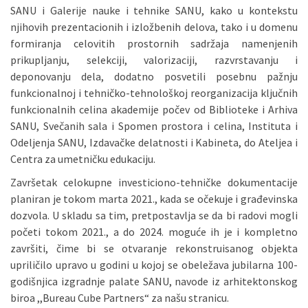
SANU i Galerije nauke i tehnike SANU, kako u kontekstu
njihovih prezentacionih i izložbenih delova, tako i u domenu
formiranja celovitih prostornih sadržaja namenjenih
prikupljanju, selekciji, valorizaciji, razvrstavanju i
deponovanju dela, dodatno posvetili posebnu pažnju
funkcionalnoj i tehničko-tehnološkoj reorganizacija ključnih
funkcionalnih celina akademije počev od Biblioteke i Arhiva
SANU, Svečanih sala i Spomen prostora i celina, Instituta i
Odeljenja SANU, Izdavačke delatnosti i Kabineta, do Ateljea i
Centra za umetničku edukaciju.
Završetak celokupne investiciono-tehničke dokumentacije
planiran je tokom marta 2021., kada se očekuje i građevinska
dozvola. U skladu sa tim, pretpostavlja se da bi radovi mogli
početi tokom 2021., a do 2024. moguće ih je i kompletno
završiti, čime bi se otvaranje rekonstruisanog objekta
upriličilo upravo u godini u kojoj se obeležava jubilarna 100-
godišnjica izgradnje palate SANU, navode iz arhitektonskog
biroa ,,Bureau Cube Partners“ za našu stranicu.