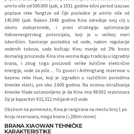
umrlo više od 500.000 ljudi, a 1931. godine kišni period izazvao
poplave reke Yangtze od čije posledice je umrlo više od
145.000 ljudi. Nakon 1949. godine Kina određuje svoj cilj u
okviru vodoprivrede, i pravi strategiju optimizacije
hidroenergetskog potencijala, koji je u velikoj meri
iskorišćen. Saniranje posledica od vode, nakon regulacije
vodenih tokova, sada koštaju Kinu manje od 2% bruto
domaćeg proizvoda. Kina ima veoma dugu tradiciju u izgradnji
brana, i zbog toga proizvodi velike količine električne
energije, vode za piće… To govori i Anfengtang rezervoar u
bazenu reke Huai, koji je izgrađen u različitim periodima
kineske vlasti, pre oko 2.600 godina. Na osnovu istraživanja
kineske Vlade ustanovljeno je da Kina ima 98.002 rezervoara
čiji je kapacitet 932,312 milijardi m3 vode.
Obzirom na pomenuto, Kina je rangirana na mestu broj 1 po
broju rezervoara, mega brana (≥200m visine).
BRANA XIAOWAN TEHNIČKE
KARAKTERISTIKE