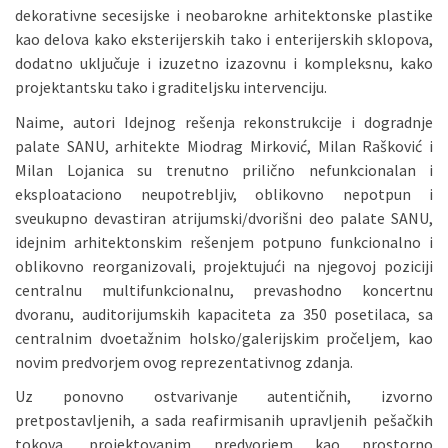
dekorativne secesijske i neobarokne arhitektonske plastike
kao delova kako eksterijerskih tako i enterijerskih sklopova,
dodatno uključuje i izuzetno izazovnu i kompleksnu, kako
projektantsku tako i graditeljsku intervenciju.
Naime, autori Idejnog rešenja rekonstrukcije i dogradnje
palate SANU, arhitekte Miodrag Mirković, Milan Rašković i
Milan Lojanica su trenutno prilično nefunkcionalan i
eksploataciono neupotrebljiv, oblikovno nepotpun i
sveukupno devastiran atrijumski/dvorišni deo palate SANU,
idejnim arhitektonskim rešenjem potpuno funkcionalno i
oblikovno reorganizovali, projektujući na njegovoj poziciji
centralnu multifunkcionalnu, prevashodno koncertnu
dvoranu, auditorijumskih kapaciteta za 350 posetilaca, sa
centralnim dvoetažnim holsko/galerijskim pročeljem, kao
novim predvorjem ovog reprezentativnog zdanja.
Uz ponovno ostvarivanje autentičnih, izvorno
pretpostavljenih, a sada reafirmisanih upravljenih pešačkih
tokova, projektovanim predvorjem kao prostorno