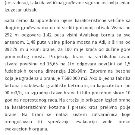
(intradosu), tako da veličina građevine sigurno ostavlja jedan
izuzetan utisak.
Sada ćemo da uporedimo njene karakteristične veličine sa
drugim građevinama da bi stekli potpuniji utisak. Visina od
292 m odgovara 1,42 puta visini Avalskog tornja sa sve
antenom, 1,46 puta visine pilona mosta na Adi, a širina od
892.79 m u kruni brane, za 100 m je kraća od dužine gore
pomenutog mosta. Projekcija brane na vertikalnu ravan
stvara površinu od 16,65 ha što odgovara površini od 1,5
fudablskih terena dimenzija 120x90m. Zapremina betona
koja je ugrađena u branu je 7.680.000 m3. Ako bi jedna fabrika
betona snabdevala gradilište betonom, sa kapacitetom od
90 m3/h, za izgradnju takve brane bi bilo potrebno skoro 10
godina neprestanog rada. Na crtežu je prikazan izgled brane
sa karakterističnim kotama i presek kroz prelivno polje
brane. Na brani se nalazi sistem zatvaračnica koje
omogućavaju ili sprečavaju evakuaciju vode preko
evakuacionih organa.