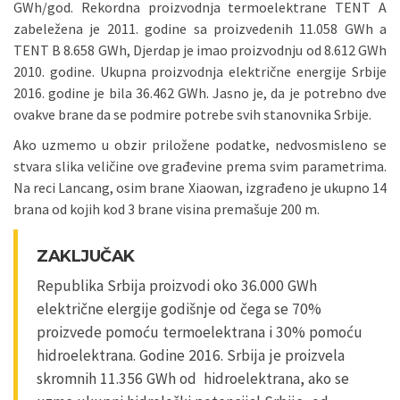
GWh/god. Rekordna proizvodnja termoelektrane TENT A
zabeležena je 2011. godine sa proizvedenih 11.058 GWh a
TENT B 8.658 GWh, Djerdap je imao proizvodnju od 8.612 GWh
2010. godine. Ukupna proizvodnja električne energije Srbije
2016. godine je bila 36.462 GWh. Jasno je, da je potrebno dve
ovakve brane da se podmire potrebe svih stanovnika Srbije.
Ako uzmemo u obzir priložene podatke, nedvosmisleno se
stvara slika veličine ove građevine prema svim parametrima.
Na reci Lancang, osim brane Xiaowan, izgrađeno je ukupno 14
brana od kojih kod 3 brane visina premašuje 200 m.
ZAKLJUČAK
Republika Srbija proizvodi oko 36.000 GWh
električne elergije godišnje od čega se 70%
proizvede pomoću termoelektrana i 30% pomoću
hidroelektrana. Godine 2016. Srbija je proizvela
skromnih 11.356 GWh od hidroelektrana, ako se