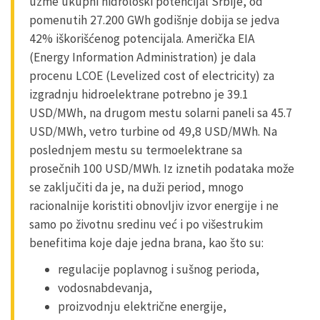
uzme ukupni hidrološki potencijal Srbije, od
pomenutih 27.200 GWh godišnje dobija se jedva
42% iškorišćenog potencijala. Američka EIA
(Energy Information Administration) je dala
procenu LCOE (Levelized cost of electricity) za
izgradnju hidroelektrane potrebno je 39.1
USD/MWh, na drugom mestu solarni paneli sa 45.7
USD/MWh, vetro turbine od 49,8 USD/MWh. Na
poslednjem mestu su termoelektrane sa
prosečnih 100 USD/MWh. Iz iznetih podataka može
se zaključiti da je, na duži period, mnogo
racionalnije koristiti obnovljiv izvor energije i ne
samo po životnu sredinu već i po višestrukim
benefitima koje daje jedna brana, kao što su:
regulacije poplavnog i sušnog perioda,
vodosnabdevanja,
proizvodnju električne energije,