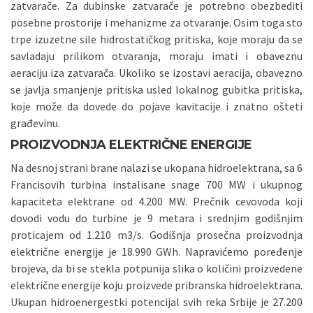
zatvarače. Za dubinske zatvarače je potrebno obezbediti
posebne prostorije i mehanizme za otvaranje. Osim toga sto
trpe izuzetne sile hidrostatičkog pritiska, koje moraju da se
savladaju prilikom otvaranja, moraju imati i obaveznu
aeraciju iza zatvarača. Ukoliko se izostavi aeracija, obavezno
se javlja smanjenje pritiska usled lokalnog gubitka pritiska,
koje može da dovede do pojave kavitacije i znatno ošteti
građevinu.
PROIZVODNJA ELEKTRIČNE ENERGIJE
Na desnoj strani brane nalazi se ukopana hidroelektrana, sa 6
Francisovih turbina instalisane snage 700 MW i ukupnog
kapaciteta elektrane od 4.200 MW. Prečnik cevovoda koji
dovodi vodu do turbine je 9 metara i srednjim godišnjim
proticajem od 1.210 m3/s. Godišnja prosečna proizvodnja
električne energije je 18.990 GWh. Napravićemo poređenje
brojeva, da bi se stekla potpunija slika o količini proizvedene
električne energije koju proizvede pribranska hidroelektrana.
Ukupan hidroenergestki potencijal svih reka Srbije je 27.200