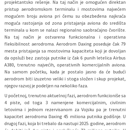
projektantsko rešenje. Na taj način je omogućen direktan
pristup aerodromskom terminalu i mostovima najvećem
mogućem broju aviona pri čemu su obezbeđena najkraća
moguća rastojanja od zona pristajanja aviona do središta
terminala u kom se nalazi regionalno saobraćajno čvorište.
Na taj način je ostvarena funkcionalna i operativna
fleksibilnost aerodroma. Aerodrom Daxing poseduje čak 79
mesta pristajanja sa mostovima kapaciteta koji je dovoljan
da opsluži bez zastoja putnike iz čak 6 punih letelica Airbus
A380, trenutno najvećih, operativnih komercijalnih aviona.
Na samom početku, kada je postalo jasno da će budući
aerodrom biti izuzetno veliki i stoga složen i skup projekat,
njegov razvoj je podeljen na nekoliko faza.
U početnoj, trenutno aktuelnoj fazi, aerodrom funkcioniše sa
4 piste, od toga 3 namenjene komercijalnim, civilnim
letovima i jednom rezervisanom za Vojsku pa je trenutni
kapacitet aerodroma Daxing 45 miliona putnika godišnje. U
drugoj fazi, koja bi trebalo da nastupi 2025. godine, aerodrom