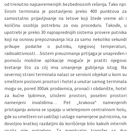
od trenutno najsavremenijih bezbednosnih rešenja. Tako npr.
širom terminala je postavljeno preko 400 punktova za
samostalno prijavljivanje na letove koji štede vreme ali i
količinu osoblja potrebnu za ovu proceduru. Takođe, u
upotrebi je preko 30 najnaprednijih sistema provere putnika
koji na osnovu prepoznavanja lica za samo nekoliko sekundi
prikupe podatke o putniku, njegovoj temperaturi,
radioaktivnosti…Sistem preuzimanja prtljaga je unapređen i
pomoću mobilne aplikacije moguće je pratiti njegovo
kretanje što za cilj ima smanjenje gubljenja istog. Na
severnoj strani terminala nalazi se servisni objekat u kom su
smešteni poslovni prostori i hotel a unutar samog terminala
mogu se, pored 300ak prodavnica, pronaći i obdanište, hotel
za kućne ljubimce, izloženi prostori, posebni prostori
namenjeni invalidima… Pet „krakova“ namenjenih
pristajanju aviona se spajaju u velelepnom centralnom holu,
gde su smešteni svi sadržaji i usluge namenjene putnicima, na
dovoljno kratkoj razdaljini da korišćenje bilo kakvih internih
vozila nije potrebno. Za eventualni transfer sa dva