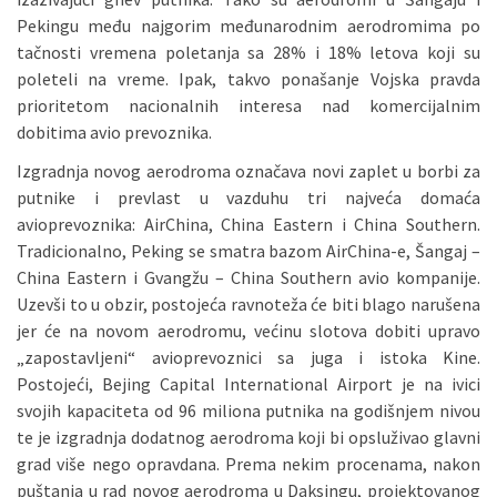
Pekingu među najgorim međunarodnim aerodromima po
tačnosti vremena poletanja sa 28% i 18% letova koji su
poleteli na vreme. Ipak, takvo ponašanje Vojska pravda
prioritetom nacionalnih interesa nad komercijalnim
dobitima avio prevoznika.
Izgradnja novog aerodroma označava novi zaplet u borbi za
putnike i prevlast u vazduhu tri najveća domaća
avioprevoznika: AirChina, China Eastern i China Southern.
Tradicionalno, Peking se smatra bazom AirChina-e, Šangaj –
China Eastern i Gvangžu – China Southern avio kompanije.
Uzevši to u obzir, postojeća ravnoteža će biti blago narušena
jer će na novom aerodromu, većinu slotova dobiti upravo
„zapostavljeni“ avioprevoznici sa juga i istoka Kine.
Postojeći, Bejing Capital International Airport je na ivici
svojih kapaciteta od 96 miliona putnika na godišnjem nivou
te je izgradnja dodatnog aerodroma koji bi opsluživao glavni
grad više nego opravdana. Prema nekim procenama, nakon
puštanja u rad novog aerodroma u Daksingu, projektovanog