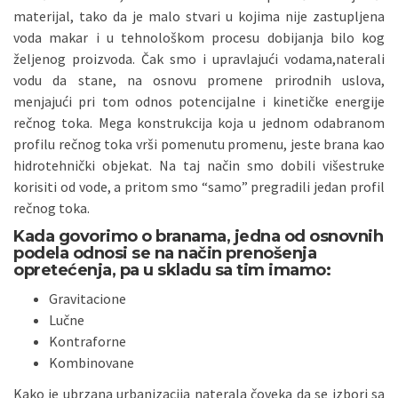
materijal, tako da je malo stvari u kojima nije zastupljena
voda makar i u tehnološkom procesu dobijanja bilo kog
željenog proizvoda. Čak smo i upravlajući vodama,naterali
vodu da stane, na osnovu promene prirodnih uslova,
menjajući pri tom odnos potencijalne i kinetičke energije
rečnog toka. Mega konstrukcija koja u jednom odabranom
profilu rečnog toka vrši pomenutu promenu, jeste brana kao
hidrotehnički objekat. Na taj način smo dobili višestruke
korisiti od vode, a pritom smo “samo” pregradili jedan profil
rečnog toka.
Kada govorimo o branama, jedna od osnovnih
podela odnosi se na način prenošenja
opretećenja, pa u skladu sa tim imamo:
Gravitacione
Lučne
Kontraforne
Kombinovane
Kako je ubrzana urbanizacija naterala čoveka da se izbori sa