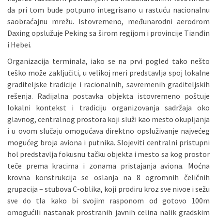
da pri tom bude potpuno integrisano u rastuću nacionalnu
saobraćajnu mrežu. Istovremeno, međunarodni aerodrom
Daxing opslužuje Peking sa širom regijom i provincije Tianđin
i Hebei.
Organizacija terminala, iako se na prvi pogled tako nešto
teško može zaključiti, u velikoj meri predstavlja spoj lokalne
graditeljske tradicije i racionalnih, savremenih graditeljskih
rešenja. Radijalna postavka objekta istovremeno poštuje
lokalni kontekst i tradiciju organizovanja sadržaja oko
glavnog, centralnog prostora koji služi kao mesto okupljanja
i u ovom slučaju omogućava direktno opsluživanje najvećeg
mogućeg broja aviona i putnika. Slojeviti centralni pristupni
hol predstavlja fokusnu tačku objekta i mesto sa kog prostor
teče prema kracima i zonama pristajanja aviona. Moćna
krovna konstrukcija se oslanja na 8 ogromnih čeličnih
grupacija – stubova C-oblika, koji prodiru kroz sve nivoe i sežu
sve do tla kako bi svojim rasponom od gotovo 100m
omogućili nastanak prostranih javnih celina nalik gradskim