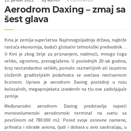
Aerodrom Daxing – zmaj sa
šest glava
Kina je zemlja superlativa. Najmnogoljudnija država, najbrže
rastuća ekonomija, budući globalni tehnološki predvodnik…
U Kini je zbog želje za priznanjem, nadmoći, mnogo toga
veliko, ogromno, prenaglašeno. U poslednjih 20-ak godina,
broj nestandardno velikih, pomalo razmetljivih ali izuzetno
složenih graditeljskih poduhvata se uvećava nestvarnom
brzinom. Upravo je aerodrom Daxing poslednji u nizu
kolosalnih, megaprojekata izvedenih na tlu ove zadivljujuće
zemlje.
Međunarodni aerodrom Daxing predstavlja najveći
monovolumenski aerodromski terminal na svetu sa
površinom od 780.000 m2. Pored svoje osnovne namene,
prihvata i obrade aviona, ljudi i dobara u avio saobraćaju, u