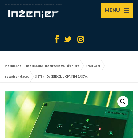
MENU
Inzenjer.net - Informacije i inspiracije za inženjere
Proizvodi
Securiton d.o.o.
SISTEMI ZA DETEKCIJU OPASNIH GASOVA