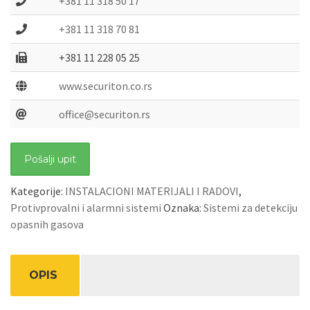
+381 11 318 50 17
+381 11 318 70 81
+381 11 228 05 25
www.securiton.co.rs
office@securiton.rs
Pošalji upit
Kategorije:
INSTALACIONI MATERIJALI I RADOVI
,
Protivprovalni i alarmni sistemi
Oznaka:
Sistemi za detekciju
opasnih gasova
OPIS