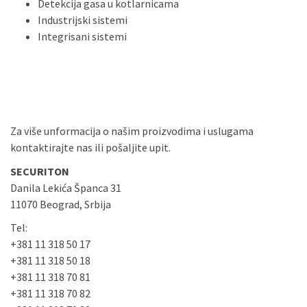
Detekcija gasa u kotlarnicama
Industrijski sistemi
Integrisani sistemi
Za više unformacija o našim proizvodima i uslugama
kontaktirajte nas ili pošaljite upit.
SECURITON
Danila Lekića Španca 31
11070 Beograd, Srbija
Tel:
+381 11 318 50 17
+381 11 318 50 18
+381 11 318 70 81
+381 11 318 70 82