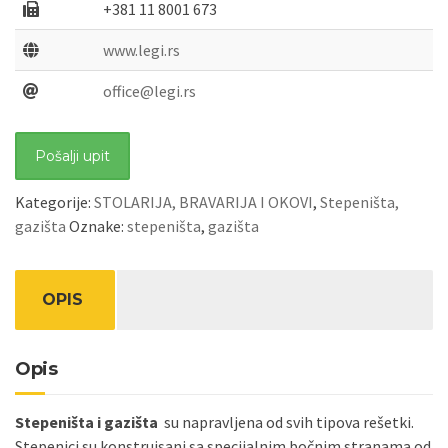
+381 11 8001 673
www.legi.rs
office@legi.rs
Pošalji upit
Kategorije:
STOLARIJA, BRAVARIJA I OKOVI
,
Stepeništa,
gazišta
Oznake:
stepeništa
,
gazišta
OPIS
Opis
Stepeništa i gazišta
su napravljena od svih tipova rešetki.
Stepenici su konstruisani sa specijalnim bočnim stranama od