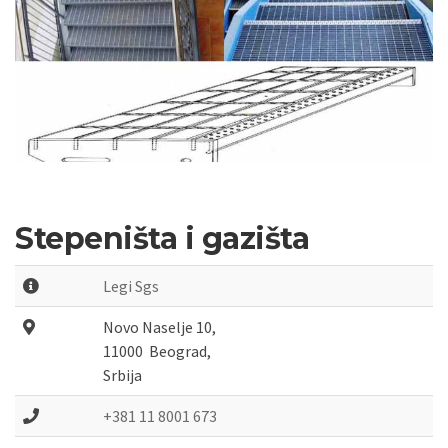
Stepeništa i gazišta
Legi Sgs
Novo Naselje 10,  

11000  Beograd, 

Srbija
+381 11 8001 673