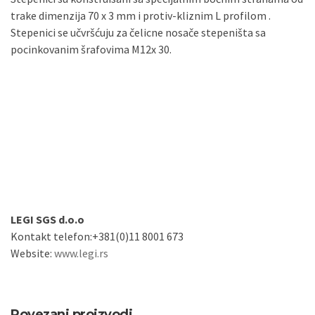
trake dimenzija 70 x 3 mm i protiv-kliznim L profilom .
Stepenici se učvršćuju za čelicne nosače stepeništa sa
pocinkovanim šrafovima M12x 30.
LEGI SGS d.o.o
Kontakt telefon:+381(0)11 8001 673
Website:
www.legi.rs
Povezani proizvodi