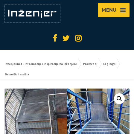
MENU
Inzenjer.net - Informacije i inspiracije za inženjere
Proizvodi
Legi Sgs
Stepeništa i gazišta